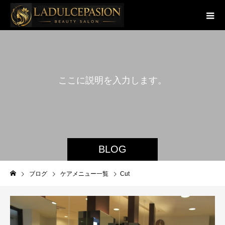
こ
こ
に
説
明
を
入
力
し
ま
す
。
BLOG
ブログ
ケアメニュー一覧
Cut