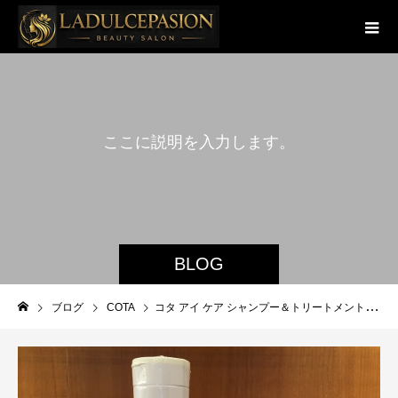
こ
こ
に
説
明
を
入
力
し
ま
す
。
BLOG
ブログ
COTA
コタ アイ ケア シャンプー＆トリートメント 7 〈フルーティーローズブーケの香り〉