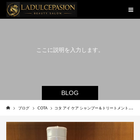
こ
こ
に
説
明
を
入
力
し
ま
す
。
BLOG
ブログ
COTA
コタ アイ ケア シャンプー＆トリートメント 9 〈ダマスクローズブーケの香り〉