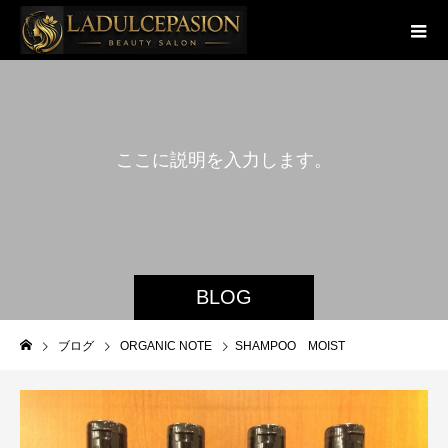
こ
こ
に
説
明
を
入
力
し
ま
す
。
BLOG
ブログ
ORGANIC NOTE
SHAMPOO MOIST